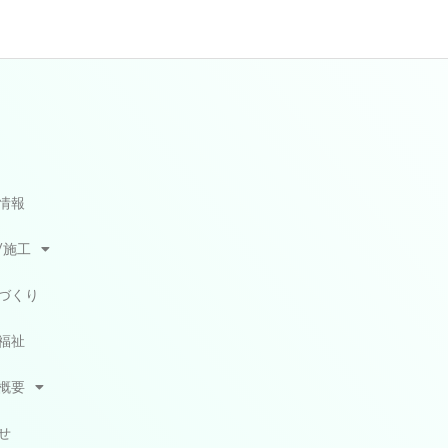
情報
/施工
づくり
福祉
概要
せ