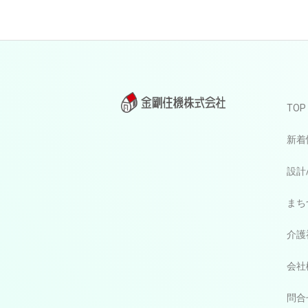
TOP
新着
設計
まち
介護
会社
問合