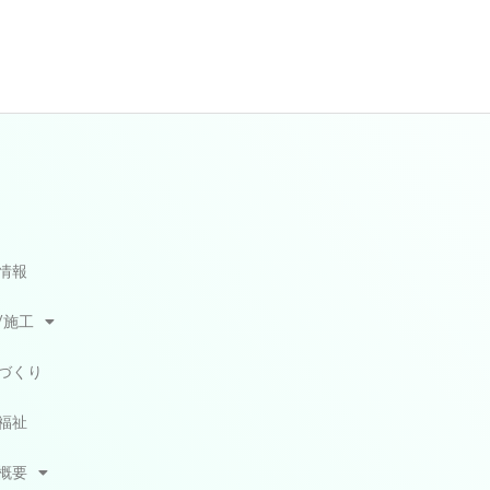
情報
/施工
づくり
福祉
概要